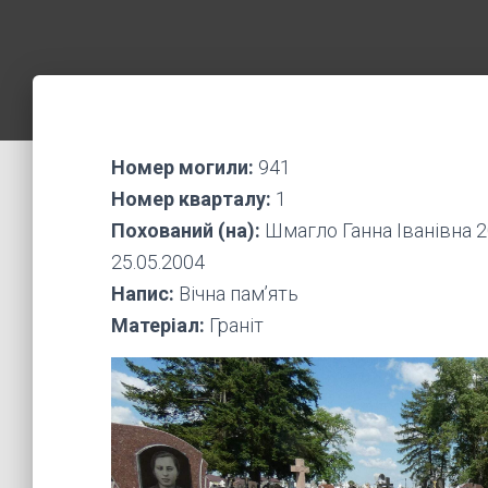
Номер могили:
941
Номер кварталу:
1
Похований (на):
Шмагло Ганна Іванівна 2
25.05.2004
Напис:
Вічна пам’ять
Матеріал:
Граніт