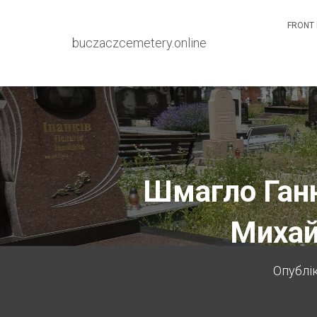
FRONT 
buczaczcemetery.online
Шмагло Ганн
Михай
Опублі