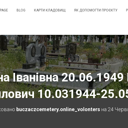
PAGE
BLOG
КАРТИ КЛАДОВИЩ
ЯК ДОПОМОГТИ ПРОЄКТУ
а Іванівна 20.06.1949
лович 10.031944-25.0
ковано
buczaczcemetery.online_volonters
на
24 Червн