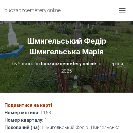
buczaczcemetery.online
П
Е
Р
Е
М
Шмигельський Федір
К
Н
Шмигельська Марія
У
Т
Опубліковано
buczaczcemetery.online
на
1 Серпня,
И
2025
Н
А
В
І
Г
А
Подивитися на карті
Ц
І
Номер могили:
1163
Ю
Номер кварталу:
1
Похований (на):
Шмигельський Федір Шмигельська