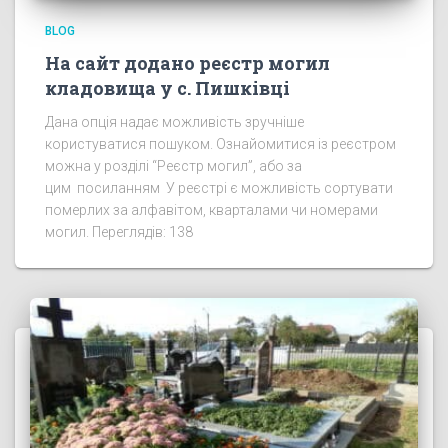
BLOG
На сайт додано реєстр могил
кладовища у с. Пишківці
Дана опція надає можливість зручніше
користуватися пошуком. Ознайомитися із реєстром
можна у розділі “Реєстр могил”, або за
цим посиланням У реєстрі є можливість сортувати
померлих за алфавітом, кварталами чи номерами
могил. Переглядів: 138