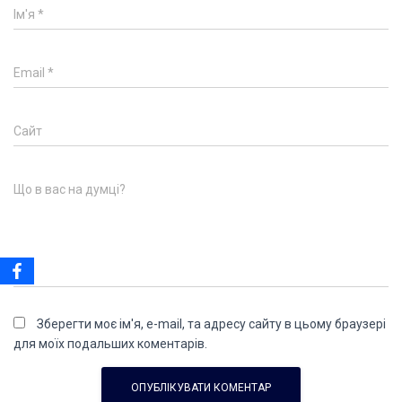
Ім'я
*
Email
*
Сайт
Що в вас на думці?
Зберегти моє ім'я, e-mail, та адресу сайту в цьому браузері
для моїх подальших коментарів.