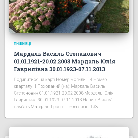
ПИШКІВЦІ
Мардаль Василь Степанович
01.01.1921-20.02.2008 Мардаль Юлія
Гаврилівна 30.01.1923-07.11.2013
Подивитися на карті Номер могили: 14 Номер
кварталу: 1 Похований (на): Мардаль Василь
Степанович 01.01.1921-20.02.2008 Мардаль Юлія
Гаврилівна 30.01.1923-07.11.2013 Напис: Вічна//
пам’ять Матеріал: Граніт Переглядів: 138