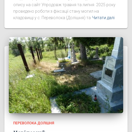
опису на сайт Упродовж травня та липня 2025 року
проведено роботи з фіксації стану могил на
кладовищі у с. Переволока (Долішня) та
Читати далі
ПЕРЕВОЛОКА ДОЛІШНЯ