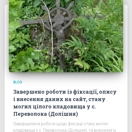
BLOG
Завершено роботи із фіксації, опису
і внесення даних на сайт, стану
могил цілого кладовища у с.
Переволока (Долішня)
Завершилися роботи щодо фіксації стану могил
кладовища у с. Переволока (Долішня), та внесення їх