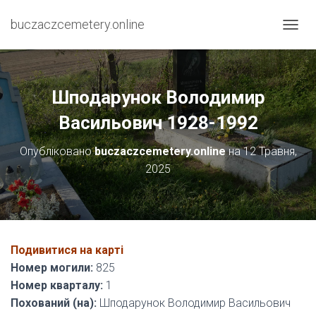
buczaczcemetery.online
П
Е
Р
Е
М
Шподарунок Володимир
К
Н
Васильович 1928-1992
У
Т
Опубліковано
buczaczcemetery.online
на
12 Травня,
И
2025
Н
А
В
І
Г
А
Подивитися на карті
Ц
І
Номер могили:
825
Ю
Номер кварталу:
1
Похований (на):
Шподарунок Володимир Васильович