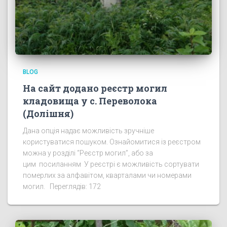
BLOG
На сайт додано реєстр могил
кладовища у с. Переволока
(Долішня)
Дана опція надає можливість зручніше
користуватися пошуком. Ознайомитися із реєстром
можна у розділі “Реєстр могил”, або за
цим посиланням У реєстрі є можливість сортувати
померлих за алфавітом, кварталами чи номерами
могил. Переглядів: 172