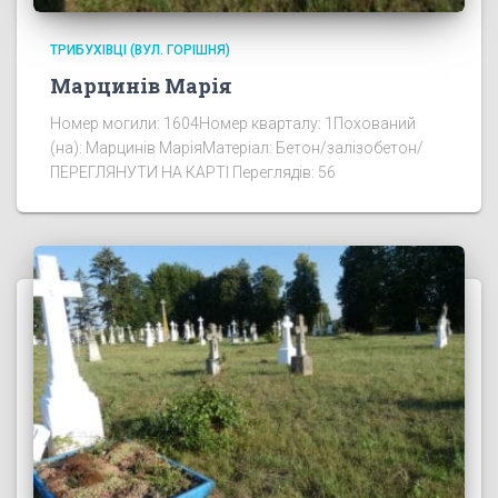
ТРИБУХІВЦІ (ВУЛ. ГОРІШНЯ)
Марцинів Марія
Номер могили: 1604Номер кварталу: 1Похований
(на): Марцинів МаріяМатеріал: Бетон/залізобетон/
ПЕРЕГЛЯНУТИ НА КАРТІ Переглядів: 56