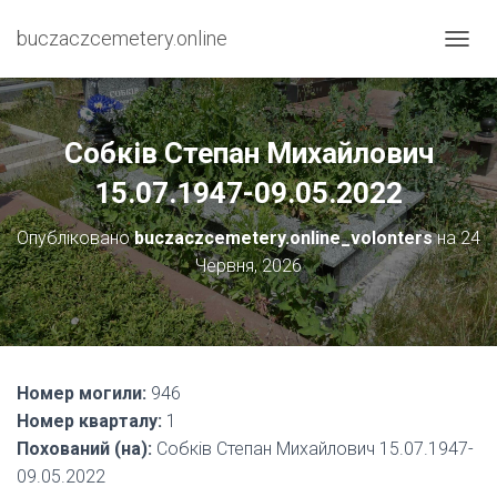
buczaczcemetery.online
П
Е
Р
Е
М
Собків Степан Михайлович
К
Н
15.07.1947-09.05.2022
У
Т
Опубліковано
buczaczcemetery.online_volonters
на
24
И
Червня, 2026
Н
А
В
І
Г
А
Номер могили:
946
Ц
І
Номер кварталу:
1
Ю
Похований (на):
Собків Степан Михайлович 15.07.1947-
09.05.2022