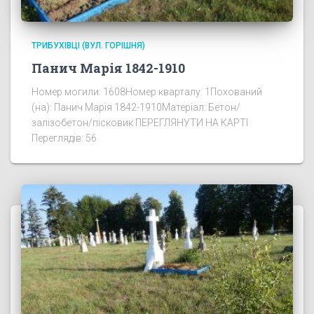
ТРИБУХІВЦІ (ВУЛ. ГОРІШНЯ)
Панич Марія 1842-1910
Номер могили: 1608Номер кварталу: 1Похований
(на): Панич Марія 1842-1910Матеріал: Бетон/
залізобетон/пісковик ПЕРЕГЛЯНУТИ НА КАРТІ
Переглядів: 56