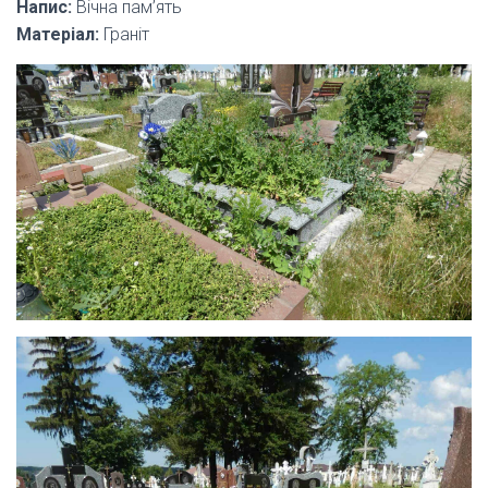
Напис:
Вічна пам’ять
Матеріал:
Граніт