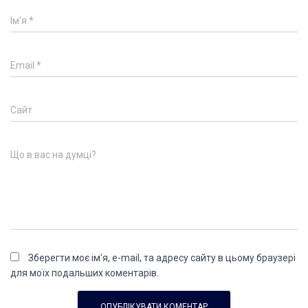
Ім'я
*
Email
*
Сайт
Що в вас на думці?
Зберегти моє ім'я, e-mail, та адресу сайту в цьому браузері
для моїх подальших коментарів.