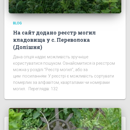
BLOG
На сайт додано реєстр могил
кладовища у с. Переволока
(Долішня)
Дана опція надає можливість зручніше
користуватися пошуком. Ознайомитися із реєстром
можна у розділі “Реєстр могил”, або за
цим посиланням У реєстрі є можливість сортувати
померлих за алфавітом, кварталами чи номерами
могил. Переглядів: 132