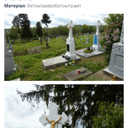
Матеріал:
бетон/залізобетон/граніт