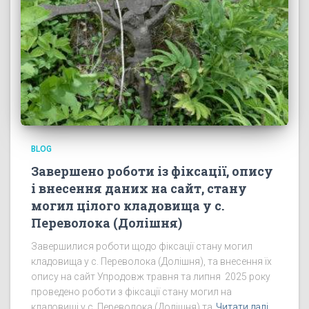
BLOG
Завершено роботи із фіксації, опису
і внесення даних на сайт, стану
могил цілого кладовища у с.
Переволока (Долішня)
Завершилися роботи щодо фіксації стану могил
кладовища у с. Переволока (Долішня), та внесення їх
опису на сайт Упродовж травня та липня 2025 року
проведено роботи з фіксації стану могил на
кладовищі у с. Переволока (Долішня) та
Читати далі