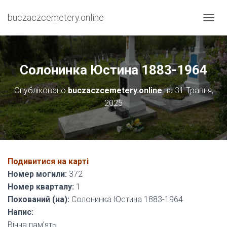
buczaczcemetery.online
П
Е
Р
Е
М
Солонинка Юстина 1883-1964
К
Н
Опубліковано
buczaczcemetery.online
на
31 Травня,
У
2025
Т
И
Н
А
В
І
Подивитися на карті
Г
А
Номер могили:
372
Ц
Номер кварталу:
1
І
Похований (на):
Солонинка Юстина 1883-1964
Ю
Напис:
Вічна пам’ять