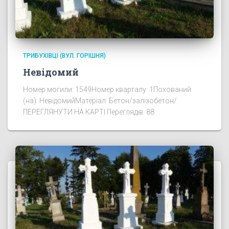
ТРИБУХІВЦІ (ВУЛ. ГОРІШНЯ)
Невідомий
Номер могили: 1549Номер кварталу: 1Похований
(на): НевідомийМатеріал: Бетон/залізобетон/
ПЕРЕГЛЯНУТИ НА КАРТІ Переглядів: 88