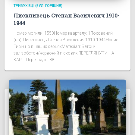
ТРИБУХІВЦІ (ВУЛ. ГОРІШНЯ)
Пискливець Степан Василевич 1910-
1944
Номер могили: 1550Номер кварталу: 1Похований
(на): Пискливець Степан Василевич 1910-1944Напис:
Тивіч но в наших серцяхМатеріал: Бетон/
залізобетон/червоний пісковик ПЕРЕГЛЯНУТИ НА
КАРТІ Переглядів: 88