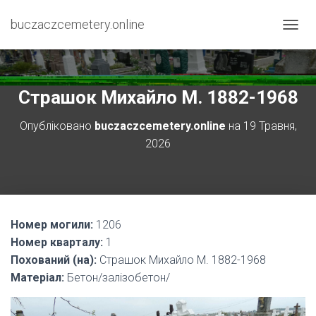
buczaczcemetery.online
П
Е
Р
Е
М
Страшок Михайло М. 1882-1968
К
Н
Опубліковано
buczaczcemetery.online
на
19 Травня,
У
2026
Т
И
Н
А
В
І
Номер могили:
1206
Г
А
Номер кварталу:
1
Ц
Похований (на):
Страшок Михайло М. 1882-1968
І
Матеріал:
Бетон/залізобетон/
Ю