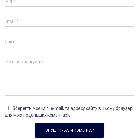
Ім'я
*
Email
*
Сайт
Що в вас на думці?
Зберегти моє ім'я, e-mail, та адресу сайту в цьому браузері
для моїх подальших коментарів.