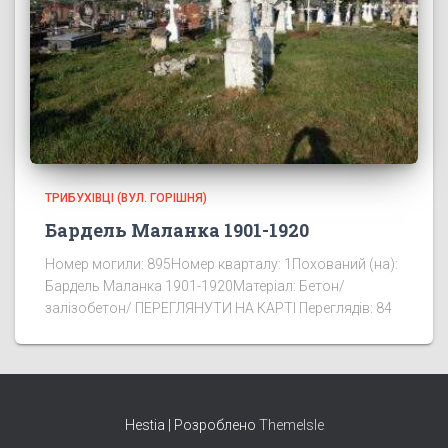
ТРИБУХІВЦІ (ВУЛ. ГОРІШНЯ)
Бардель Маланка 1901-1920
Номер могили: 895Номер кварталу: 1Похований (на):
Бардель Маланка 1901-1920Матеріал: Бетон/
залізобетон/ ПЕРЕГЛЯНУТИ НА КАРТІ Переглядів: 84
Hestia | Розроблено
ThemeIsle