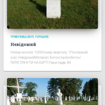
ТРИБУХІВЦІ (ВУЛ. ГОРІШНЯ)
Невідомий
Номер могили: 1500Номер кварталу: 1Похований
(на): НевідомийМатеріал: Бетон/залізобетон/
ПЕРЕГЛЯНУТИ НА КАРТІ Переглядів: 84