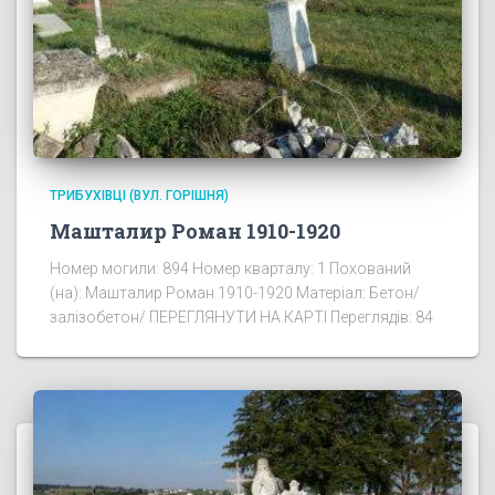
ТРИБУХІВЦІ (ВУЛ. ГОРІШНЯ)
Машталир Роман 1910-1920
Номер могили: 894 Номер кварталу: 1 Похований
(на): Машталир Роман 1910-1920 Матеріал: Бетон/
залізобетон/ ПЕРЕГЛЯНУТИ НА КАРТІ Переглядів: 84