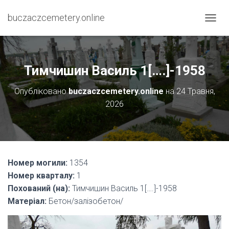
buczaczcemetery.online
П
Е
Р
Е
М
Тимчишин Василь 1[….]-1958
К
Н
Опубліковано
buczaczcemetery.online
на
24 Травня,
У
2026
Т
И
Н
А
В
І
Номер могили:
1354
Г
А
Номер кварталу:
1
Ц
Похований (на):
Тимчишин Василь 1[….]-1958
І
Матеріал:
Бетон/залізобетон/
Ю