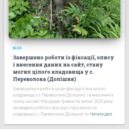
BLOG
Завершено роботи із фіксації, опису
і внесення даних на сайт, стану
могил цілого кладовища у с.
Переволока (Долішня)
Завершилися роботи щодо фіксації стану могил
кладовища у с. Переволока (Долішня), та внесення їх
опису на сайт Упродовж травня та липня 2025 року
проведено роботи з фіксації стану могил на
кладовищі у с. Переволока (Долішня) та
Читати далі