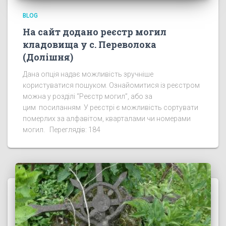
BLOG
На сайт додано реєстр могил
кладовища у с. Переволока
(Долішня)
Дана опція надає можливість зручніше
користуватися пошуком. Ознайомитися із реєстром
можна у розділі “Реєстр могил”, або за
цим посиланням У реєстрі є можливість сортувати
померлих за алфавітом, кварталами чи номерами
могил. Переглядів: 184