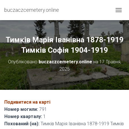
buczaczcemetery.online
П
Е
Р
Е
М
Тимків Марія Іванівна 1878-1919
К
Н
Тимків Софія 1904-1919
У
Т
Опубліковано
buczaczcemetery.online
на
17 Травня,
И
2025
Н
А
В
І
Г
А
Подивитися на карті
Ц
І
Номер могили:
791
Ю
Номер кварталу:
1
Похований (на):
Тимків Марія Іванівна 1878-1919 Тимків