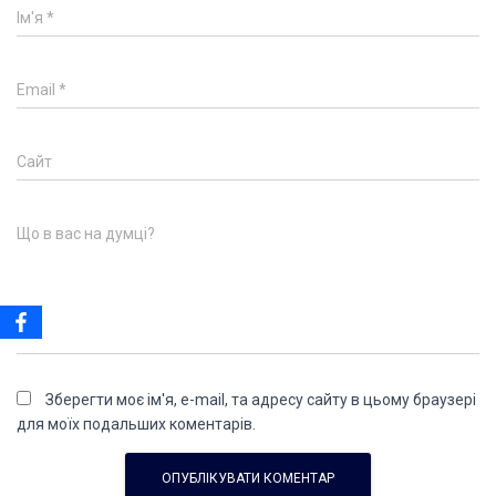
Ім'я
*
Email
*
Сайт
Що в вас на думці?
Зберегти моє ім'я, e-mail, та адресу сайту в цьому браузері
для моїх подальших коментарів.