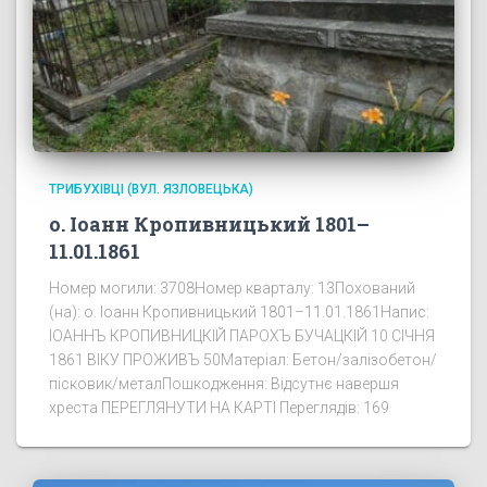
ТРИБУХІВЦІ (ВУЛ. ЯЗЛОВЕЦЬКА)
о. Іоанн Кропивницький 1801–
11.01.1861
Номер могили: 3708Номер кварталу: 13Похований
(на): о. Іоанн Кропивницький 1801–11.01.1861Напис:
ІОАННЪ КРОПИВНИЦКІЙ ПАРОХЪ БУЧАЦКІЙ 10 СІЧНЯ
1861 ВІКУ ПРОЖИВЪ 50Матеріал: Бетон/залізобетон/
пісковик/металПошкодження: Відсутнє навершя
хреста ПЕРЕГЛЯНУТИ НА КАРТІ Переглядів: 169