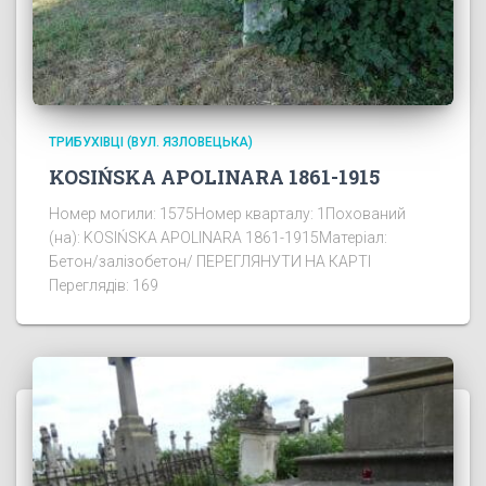
ТРИБУХІВЦІ (ВУЛ. ЯЗЛОВЕЦЬКА)
KOSIŃSKA APOLINARA 1861-1915
Номер могили: 1575Номер кварталу: 1Похований
(на): KOSIŃSKA APOLINARA 1861-1915Матеріал:
Бетон/залізобетон/ ПЕРЕГЛЯНУТИ НА КАРТІ
Переглядів: 169