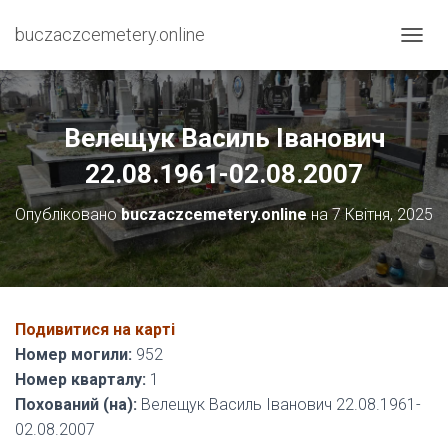
buczaczcemetery.online
П
Е
Р
Е
М
Велещук Василь Іванович
К
Н
22.08.1961-02.08.2007
У
Т
Опубліковано
buczaczcemetery.online
на
7 Квітня, 2025
И
Н
А
В
І
Г
Подивитися на карті
А
Номер могили:
952
Ц
І
Номер кварталу:
1
Ю
Похований (на):
Велещук Василь Іванович 22.08.1961-
02.08.2007