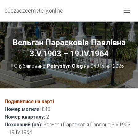
buczaczcemetery.online
П
Е
Р
Е
М
Вельган Парасковія Павлівна
К
Н
3.V.1903 – 19.IV.1964
У
Т
Опубліковано
Petryshyn Oleg
на
24 Липня, 2025
И
Н
А
В
І
Г
Подивитися на карті
А
Номер могили:
840
Ц
І
Номер кварталу:
2
Ю
Похований (на):
Вельган Парасковія Павлівна 3.V.1903
– 19.IV.1964