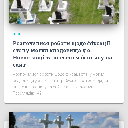
BLOG
Розпочалися роботи щодо фіксації
стану могил кладовища у с.
Новоставці та внесення їх опису на
сайт
Розпочалися роботи щодо фіксації стану могил
кладовища у с. Пишківці Трибухівської громади, та
внесення їх опису на сайт. Карта кладовища
Переглядів: 149