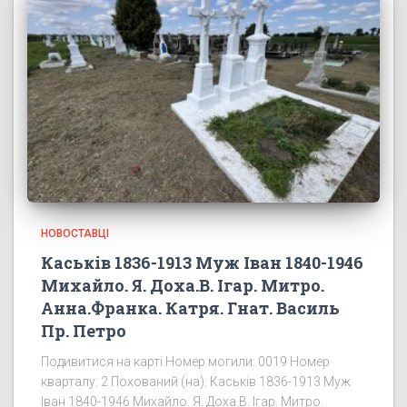
НОВОСТАВЦІ
Каськів 1836-1913 Муж Іван 1840-1946
Михайло. Я. Доха.В. Ігар. Митро.
Анна.Франка. Катря. Гнат. Василь
Пр. Петро
Подивитися на карті Номер могили: 0019 Номер
кварталу: 2 Похований (на): Каськів 1836-1913 Муж
Іван 1840-1946 Михайло. Я. Доха.В. Ігар. Митро.