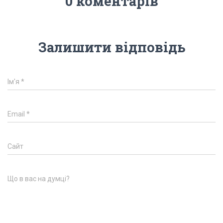
0 коментарів
Залишити відповідь
Ім'я
*
Email
*
Сайт
Що в вас на думці?