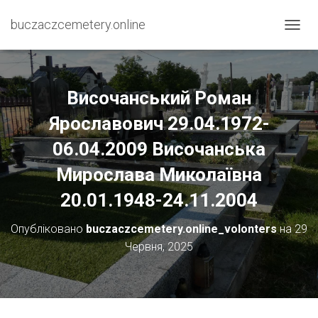
buczaczcemetery.online
П
Е
Р
Е
М
Височанський Роман
К
Н
Ярославович 29.04.1972-
У
06.04.2009 Височанська
Т
И
Мирослава Миколаївна
Н
А
20.01.1948-24.11.2004
В
І
Г
Опубліковано
buczaczcemetery.online_volonters
на
29
А
Червня, 2025
Ц
І
Ю