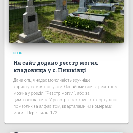
BLOG
На сайт додано реєстр могил
кладовища у с. Пишківці
Дана опція надає можливість зручніше
користуватися пошуком. Ознайомитися із реєстром
можна у розділі “Реєстр могил”, або за
цим посиланням У реєстрі є можливість сортувати
померлих за алфавітом, кварталами чи номерами
могил. Переглядів: 173