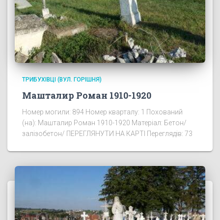
ТРИБУХІВЦІ (ВУЛ. ГОРІШНЯ)
Машталир Роман 1910-1920
Номер могили: 894 Номер кварталу: 1 Похований
(на): Машталир Роман 1910-1920 Матеріал: Бетон/
залізобетон/ ПЕРЕГЛЯНУТИ НА КАРТІ Переглядів: 73