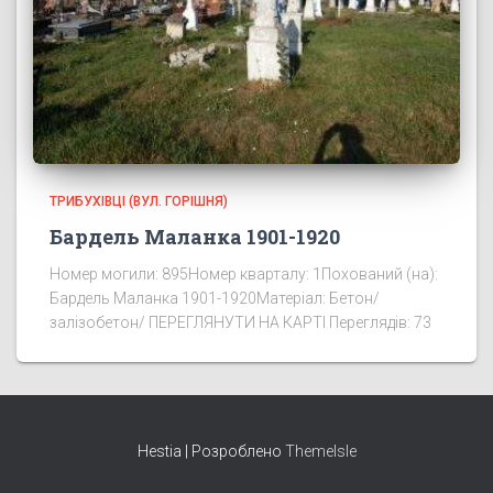
ТРИБУХІВЦІ (ВУЛ. ГОРІШНЯ)
Бардель Маланка 1901-1920
Номер могили: 895Номер кварталу: 1Похований (на):
Бардель Маланка 1901-1920Матеріал: Бетон/
залізобетон/ ПЕРЕГЛЯНУТИ НА КАРТІ Переглядів: 73
Hestia | Розроблено
ThemeIsle