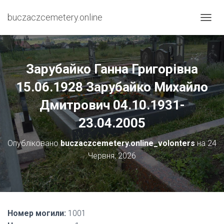
buczaczcemetery.online
П
Е
Р
Е
М
Зарубайко Ганна Григорівна
К
Н
15.06.1928 Зарубайко Михайло
У
Дмитрович 04.10.1931-
Т
И
23.04.2005
Н
А
В
Опубліковано
buczaczcemetery.online_volonters
на
24
І
Червня, 2026
Г
А
Ц
І
Ю
Номер могили:
1001