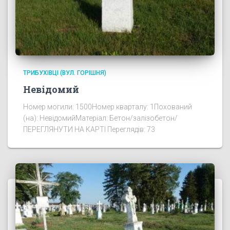
ТРИБУХІВЦІ (ВУЛ. ГОРІШНЯ)
Невідомий
Номер могили: 1500Номер кварталу: 1Похований
(на): НевідомийМатеріал: Бетон/залізобетон/
ПЕРЕГЛЯНУТИ НА КАРТІ Переглядів: 73