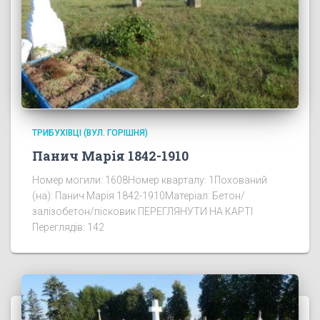
ТРИБУХІВЦІ (ВУЛ. ГОРІШНЯ)
Панич Марія 1842-1910
Номер могили: 1608Номер кварталу: 1Похований
(на): Панич Марія 1842-1910Матеріал: Бетон/
залізобетон/пісковик ПЕРЕГЛЯНУТИ НА КАРТІ
Переглядів: 142