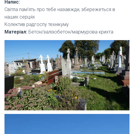
Напис:
Світла пам’ять про тебе назавжди, збережеться в
наших серцях
Колектив радгоспу технікуму
Матеріал:
Бетон/залізобетон/мармурова крихта