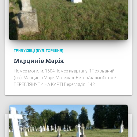
ТРИБУХІВЦІ (ВУЛ. ГОРІШНЯ)
Марцинів Марія
Номер могили: 1604Номер кварталу: 1Похований
(на): Марцинів МаріяМатеріал: Бетон/залізобетон/
ПЕРЕГЛЯНУТИ НА КАРТІ Переглядів: 142