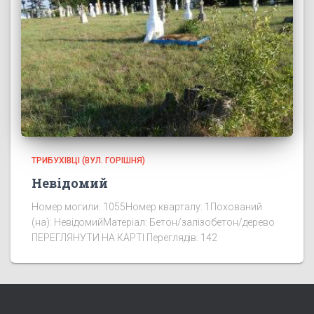
ТРИБУХІВЦІ (ВУЛ. ГОРІШНЯ)
Невідомий
Номер могили: 1055Номер кварталу: 1Похований
(на): НевідомийМатеріал: Бетон/залізобетон/дерево
ПЕРЕГЛЯНУТИ НА КАРТІ Переглядів: 142