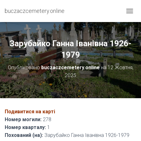
buczaczcemetery.online
П
Е
Р
Е
М
Зарубайко Ганна Іванівна 1926-
К
Н
1979
У
Т
Опубліковано
buczaczcemetery.online
на
12 Жовтня,
И
2025
Н
А
В
І
Г
А
Подивитися на карті
Ц
І
Номер могили:
278
Ю
Номер кварталу:
1
Похований (на):
Зарубайко Ганна Іванівна 1926-1979