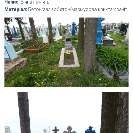
Напис:
Вічна пам’ять
Матеріал:
Бетон/залізобетон/мармурова крихта/граніт