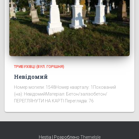
ТРИБУХІВЦІ (ВУЛ. ГОРІШНЯ)
Невідомий
Номер могили: 1548Номер кварталу: 1Похований
(на): НевідомийМатеріал: Бетон/залізобетон/
ПЕРЕГЛЯНУТИ НА КАРТІ Переглядів: 76
Hestia | Розроблено
ThemeIsle