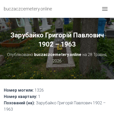
buczaczcemetery.online
П
Е
Р
Е
М
Зарубайко Григорій Павлович
К
Н
1902 – 1963
У
Т
Опубліковано
buczaczcemetery.online
на
28 Травня,
И
2026
Н
А
В
І
Г
А
Номер могили:
1326
Ц
І
Номер кварталу:
1
Ю
Похований (на):
Зарубайко Григорій Павлович 1902 –
1963