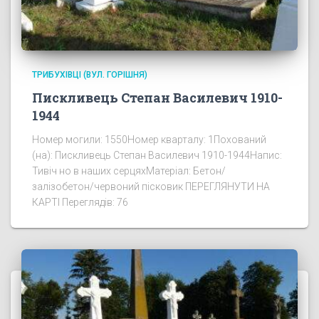
ТРИБУХІВЦІ (ВУЛ. ГОРІШНЯ)
Пискливець Степан Василевич 1910-
1944
Номер могили: 1550Номер кварталу: 1Похований
(на): Пискливець Степан Василевич 1910-1944Напис:
Тивіч но в наших серцяхМатеріал: Бетон/
залізобетон/червоний пісковик ПЕРЕГЛЯНУТИ НА
КАРТІ Переглядів: 76