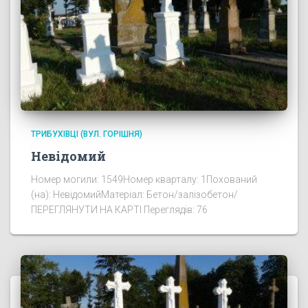
ТРИБУХІВЦІ (ВУЛ. ГОРІШНЯ)
Невідомий
Номер могили: 1549Номер кварталу: 1Похований
(на): НевідомийМатеріал: Бетон/залізобетон/
ПЕРЕГЛЯНУТИ НА КАРТІ Переглядів: 76