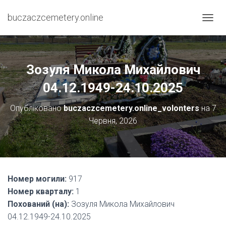
buczaczcemetery.online
П
Е
Р
Е
М
Зозуля Микола Михайлович
К
Н
04.12.1949-24.10.2025
У
Т
Опубліковано
buczaczcemetery.online_volonters
на
7
И
Червня, 2026
Н
А
В
І
Г
А
Номер могили:
917
Ц
І
Номер кварталу:
1
Ю
Похований (на):
Зозуля Микола Михайлович
04.12.1949-24.10.2025