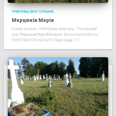
ТРИБУХІВЦІ (ВУЛ. ГОРІШНЯ)
Марцинів Марія
Номер могили: 1604Номер кварталу: 1Похований
(на): Марцинів МаріяМатеріал: Бетон/залізобетон/
ПЕРЕГЛЯНУТИ НА КАРТІ Переглядів: 111