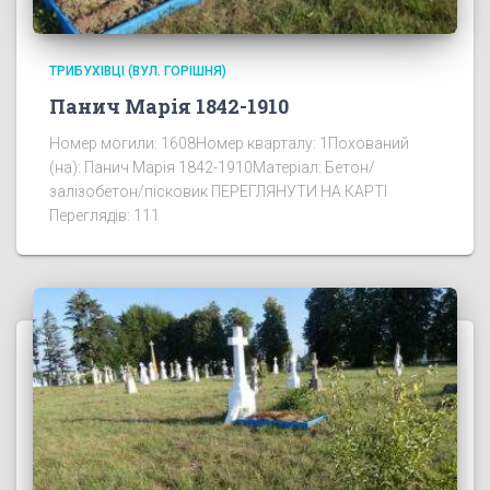
ТРИБУХІВЦІ (ВУЛ. ГОРІШНЯ)
Панич Марія 1842-1910
Номер могили: 1608Номер кварталу: 1Похований
(на): Панич Марія 1842-1910Матеріал: Бетон/
залізобетон/пісковик ПЕРЕГЛЯНУТИ НА КАРТІ
Переглядів: 111