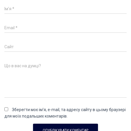
Ім'я
*
Email
*
Сайт
Що в вас на думці?
Зберегти моє ім'я, e-mail, та адресу сайту в цьому браузері
для моїх подальших коментарів.