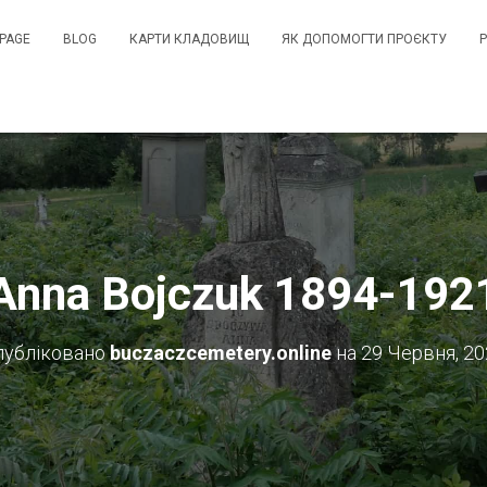
PAGE
BLOG
КАРТИ КЛАДОВИЩ
ЯК ДОПОМОГТИ ПРОЄКТУ
Anna Bojczuk 1894-192
публіковано
buczaczcemetery.online
на
29 Червня, 2