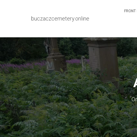
FRONT 
buczaczcemetery.online
О