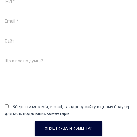
Ім'я
*
Email
*
Сайт
Що в вас на думці?
Зберегти моє ім'я, e-mail, та адресу сайту в цьому браузері
для моїх подальших коментарів.