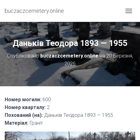
buczaczcemetery.online
П
Е
Р
Е
М
Даньків Теодора 1893 — 1955
К
Н
Опубліковано
buczaczcemetery.online
на
20 Березня,
У
2026
Т
И
Н
А
В
І
Номер могили:
600
Г
А
Номер кварталу:
2
Ц
Похований (на):
Даньків Теодора 1893 — 1955
І
Матеріал:
Граніт
Ю