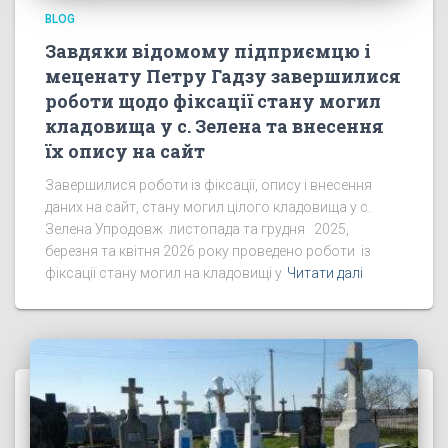
BLOG
Завдяки відомому підприємцю і
меценату Петру Гадзу завершилися
роботи щодо фіксації стану могил
кладовища у с. Зелена та внесення
їх опису на сайт
Завершилися роботи із фіксації, опису і внесення
даних на сайт, стану могил цілого кладовища у с.
Зелена Упродовж листопада та грудня 2025,
березня та квітня 2026 року проведено роботи із
фіксації стану могил на кладовищі у
Читати далі