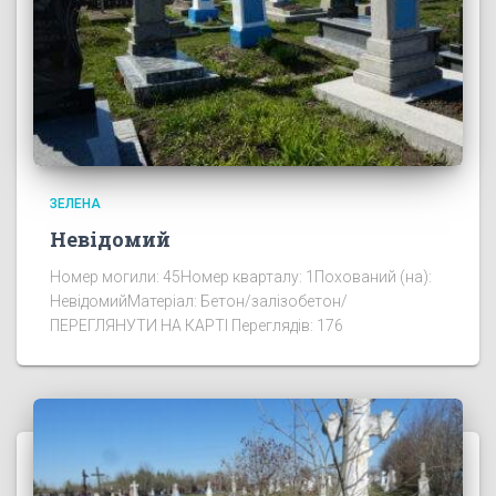
ЗЕЛЕНА
Невідомий
Номер могили: 45Номер кварталу: 1Похований (на):
НевідомийМатеріал: Бетон/залізобетон/
ПЕРЕГЛЯНУТИ НА КАРТІ Переглядів: 176