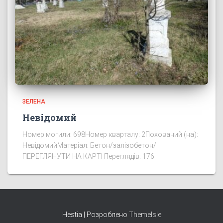
ЗЕЛЕНА
Невідомий
Номер могили: 698Номер кварталу: 2Похований (на):
НевідомийМатеріал: Бетон/залізобетон/
ПЕРЕГЛЯНУТИ НА КАРТІ Переглядів: 176
Hestia | Розроблено
ThemeIsle