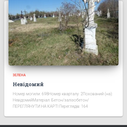
ЗЕЛЕНА
Невідомий
Номер могили: 698Номер кварталу: 2Похований (на):
НевідомийМатеріал: Бетон/залізобетон/
ПЕРЕГЛЯНУТИ НА КАРТІ Переглядів: 164