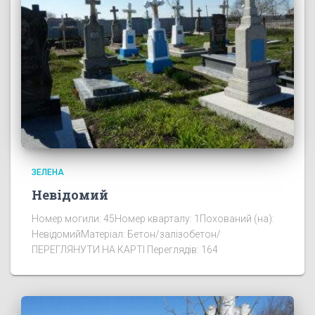
ЗЕЛЕНА
Невідомий
Номер могили: 45Номер кварталу: 1Похований (на):
НевідомийМатеріал: Бетон/залізобетон/
ПЕРЕГЛЯНУТИ НА КАРТІ Переглядів: 164