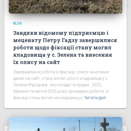
BLOG
Завдяки відомому підприємцю і
меценату Петру Гадзу завершилися
роботи щодо фіксації стану могил
кладовища у с. Зелена та внесення
їх опису на сайт
Завершилися роботи із фіксації, опису і внесення
даних на сайт, стану могил цілого кладовища у с.
Зелена Упродовж листопада та грудня 2025,
березня та квітня 2026 року проведено роботи із
фіксації стану могил на кладовищі у
Читати далі