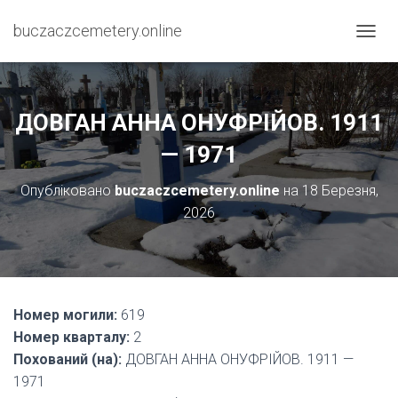
buczaczcemetery.online
П
Е
Р
Е
М
ДОВГАН АННА ОНУФРІЙОВ. 1911
К
Н
— 1971
У
Т
Опубліковано
buczaczcemetery.online
на
18 Березня,
И
2026
Н
А
В
І
Г
А
Номер могили:
619
Ц
І
Номер кварталу:
2
Ю
Похований (на):
ДОВГАН АННА ОНУФРІЙОВ. 1911 —
1971