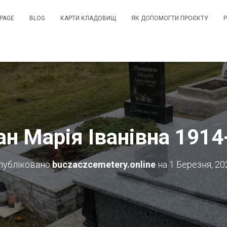
PAGE
BLOG
КАРТИ КЛАДОВИЩ
ЯК ДОПОМОГТИ ПРОЄКТУ
ан Марія Іванівна 1914
публіковано
buczaczcemetery.online
на
1 Березня, 20