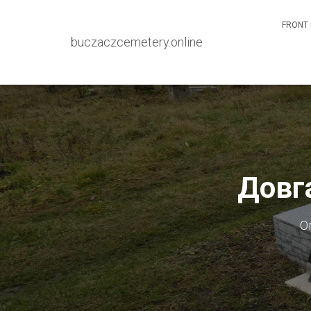
FRONT 
buczaczcemetery.online
Довг
О