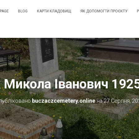
PAGE
BLOG
КАРТИ КЛАДОВИЩ
ЯК ДОПОМОГТИ ПРОЄКТУ
 Микола Іванович 192
публіковано
buczaczcemetery.online
на
27 Серпня, 20