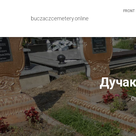
FRONT 
buczaczcemetery.online
Дучак
О