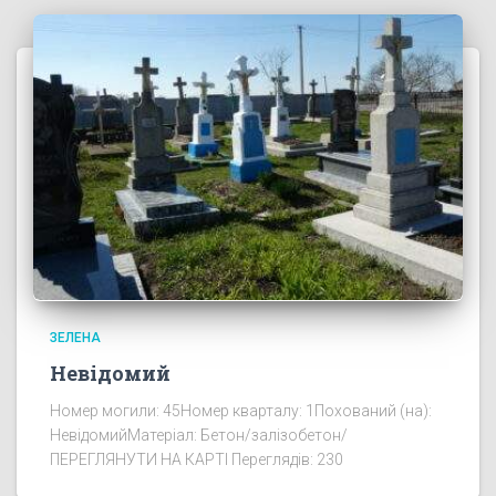
ЗЕЛЕНА
Невідомий
Номер могили: 45Номер кварталу: 1Похований (на):
НевідомийМатеріал: Бетон/залізобетон/
ПЕРЕГЛЯНУТИ НА КАРТІ Переглядів: 230