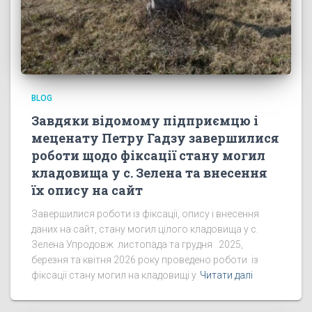
BLOG
Завдяки відомому підприємцю і
меценату Петру Гадзу завершилися
роботи щодо фіксації стану могил
кладовища у с. Зелена та внесення
їх опису на сайт
Завершилися роботи із фіксації, опису і внесення
даних на сайт, стану могил цілого кладовища у с.
Зелена Упродовж листопада та грудня 2025,
березня та квітня 2026 року проведено роботи із
фіксації стану могил на кладовищі у
Читати далі