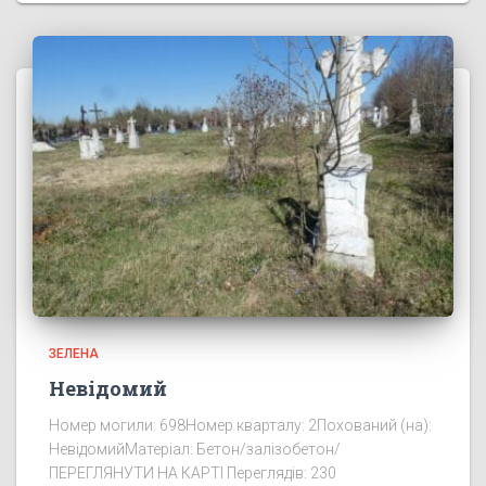
ЗЕЛЕНА
Невідомий
Номер могили: 698Номер кварталу: 2Похований (на):
НевідомийМатеріал: Бетон/залізобетон/
ПЕРЕГЛЯНУТИ НА КАРТІ Переглядів: 230