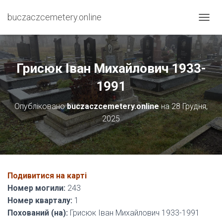
buczaczcemetery.online
П
Е
Р
Е
М
Грисюк Іван Михайлович 1933-
К
Н
1991
У
Т
Опубліковано
buczaczcemetery.online
на
28 Грудня,
И
2025
Н
А
В
І
Г
А
Подивитися на карті
Ц
І
Номер могили:
243
Ю
Номер кварталу:
1
Похований (на):
Грисюк Іван Михайлович 1933-1991