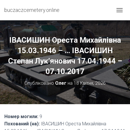
buczaczcemetery.online
П
Е
Р
Е
М
ІВАСИШИН Ореста Михайлівна
К
Н
15.03.1946 – … ІВАСИШИН
У
Степан Лук’янович 17.04.1944 –
Т
И
07.10.2017
Н
А
В
Опубліковано
Олег
на
18 Квітня, 2026
І
Г
А
Ц
І
Ю
Номер могили:
9
Похований (на):
ІВАСИШИН Ореста Михайлівна