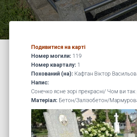
Подивитися на карті
Номер могили:
119
Номер кварталу:
1
Похований (на):
Кафтан Віктор Васильови
Напис:
Сонечко ясне зорі прекрасні/ Чом ви так
Матеріал:
Бетон/Залізобетон/Мармурова