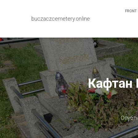
FRONT 
buczaczcemetery.online
Кафтан 
Опубл