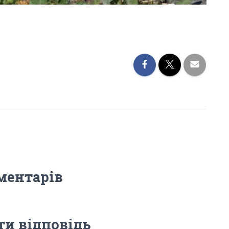
ментарів
и відповідь