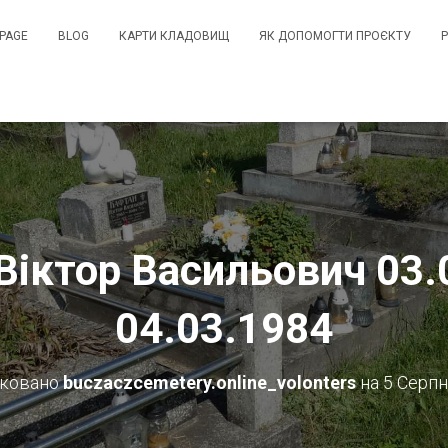
PAGE
BLOG
КАРТИ КЛАДОВИЩ
ЯК ДОПОМОГТИ ПРОЄКТУ
Віктор Васильович 03.
04.03.1984
іковано
buczaczcemetery.online_volonters
на
5 Серпн