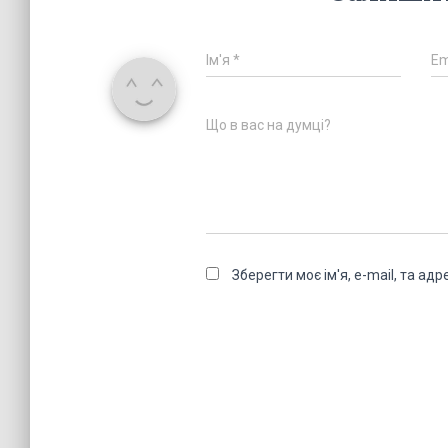
Ім'я
*
Em
Що в вас на думці?
Зберегти моє ім'я, e-mail, та а