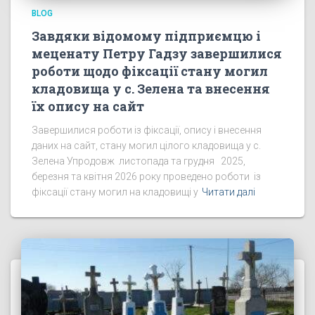
BLOG
Завдяки відомому підприємцю і
меценату Петру Гадзу завершилися
роботи щодо фіксації стану могил
кладовища у с. Зелена та внесення
їх опису на сайт
Завершилися роботи із фіксації, опису і внесення
даних на сайт, стану могил цілого кладовища у с.
Зелена Упродовж листопада та грудня 2025,
березня та квітня 2026 року проведено роботи із
фіксації стану могил на кладовищі у
Читати далі