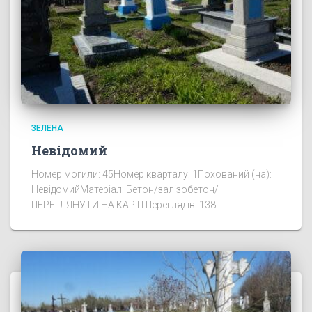
ЗЕЛЕНА
Невідомий
Номер могили: 45Номер кварталу: 1Похований (на):
НевідомийМатеріал: Бетон/залізобетон/
ПЕРЕГЛЯНУТИ НА КАРТІ Переглядів: 138