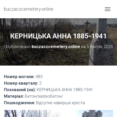
buczaczcemetery.online
П
Е
Р
Е
М
КЕРНИЦЬКА АННА 1885-1941
К
Н
Опубліковано
buczaczcemetery.online
на
5 Квітня, 2026
У
Т
И
Н
А
В
Номер могили:
483
І
Номер кварталу:
2
Г
А
Похований (на):
КЕРНИЦЬКА АННА 1885-1941
Ц
Матеріал:
Бетон/залізобетон/
І
Пошкодження:
Відсутнє навершя хреста
Ю