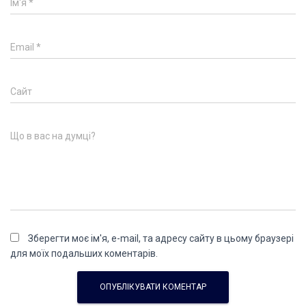
Ім'я
*
Email
*
Сайт
Що в вас на думці?
Зберегти моє ім'я, e-mail, та адресу сайту в цьому браузері
для моїх подальших коментарів.