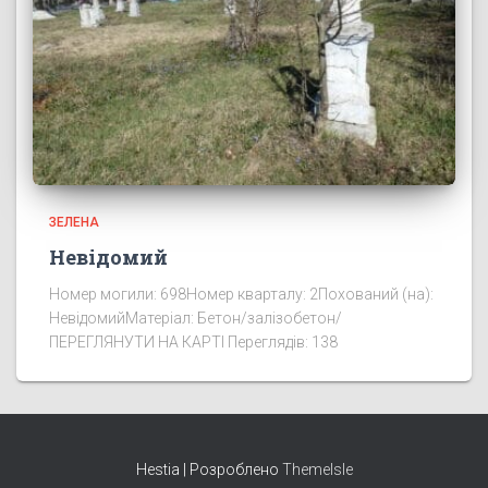
ЗЕЛЕНА
Невідомий
Номер могили: 698Номер кварталу: 2Похований (на):
НевідомийМатеріал: Бетон/залізобетон/
ПЕРЕГЛЯНУТИ НА КАРТІ Переглядів: 138
Hestia | Розроблено
ThemeIsle