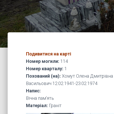
Подивитися на карті
Номер могили:
114
Номер кварталу:
1
Похований (на):
Хомут Олена Дмитрівна 
Васильович 12.02.1941-23.02.1974
Напис:
Вічна пам’ять
Матеріал:
Граніт