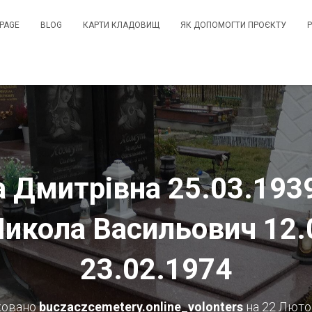
PAGE
BLOG
КАРТИ КЛАДОВИЩ
ЯК ДОПОМОГТИ ПРОЄКТУ
 Дмитрівна 25.03.193
икола Васильович 12.
23.02.1974
ковано
buczaczcemetery.online_volonters
на
22 Люто