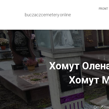
FRONT 
buczaczcemetery.online
Хомут Олена
Хомут М
Опублі