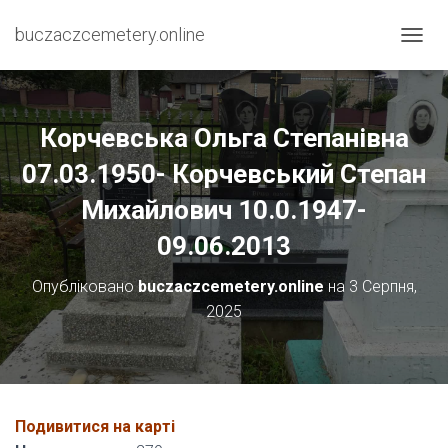
buczaczcemetery.online
П
Е
Р
Е
М
Корчевська Ольга Степанівна
К
Н
07.03.1950- Корчевський Степан
У
Михайлович 10.0.1947-
Т
И
09.06.2013
Н
А
В
Опубліковано
buczaczcemetery.online
на
3 Серпня,
І
2025
Г
А
Ц
І
Ю
Подивитися на карті