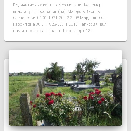
Подивитися на карті Номер могили: 14 Номер
кварталу: 1 Похований (на): Мардаль Василь
Степанович 01.01.1921-20.02.2008 Мардаль Юлія
Гаврилівна 30.01.1923-07.11.2013 Напис: Вічна//
пам’ять Матеріал: Граніт Переглядів: 134