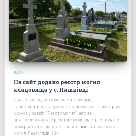
BLOG
На сайт додано реєстр могил
кладовища у с. Пишківці
Дана опція надає можливість зручніше
користуватися пошуком. Ознайомитися із реєстром
можна у розділі “Реєстр могил”, або за
цим посиланням У реєстрі є можливість сортувати
померлих за алфавітом, кварталами чи номерами
могил. Переглядів: 134