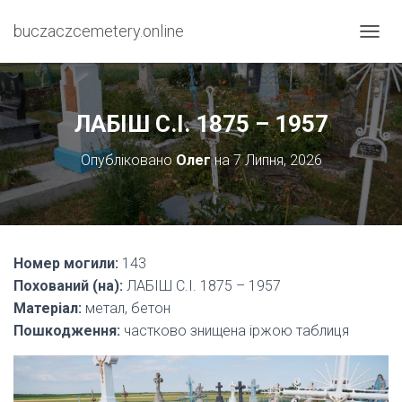
buczaczcemetery.online
П
Е
Р
Е
М
ЛАБІШ С.І. 1875 – 1957
К
Н
Опубліковано
Олег
на
7 Липня, 2026
У
Т
И
Н
А
В
Номер могили:
143
І
Похований (на):
ЛАБІШ С.І. 1875 – 1957
Г
А
Матеріал:
метал, бетон
Ц
Пошкодження:
частково знищена іржою таблиця
І
Ю