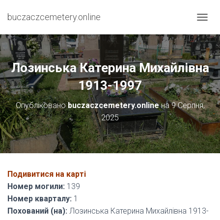
buczaczcemetery.online
П
Е
Р
Е
М
Лозинська Катерина Михайлівна
К
Н
1913-1997
У
Т
Опубліковано
buczaczcemetery.online
на
9 Серпня,
И
2025
Н
А
В
І
Г
А
Подивитися на карті
Ц
І
Номер могили:
139
Ю
Номер кварталу:
1
Похований (на):
Лозинська Катерина Михайлівна 1913-