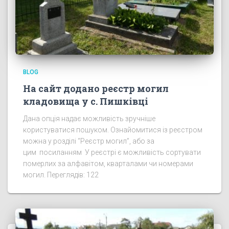
BLOG
На сайт додано реєстр могил
кладовища у с. Пишківці
Дана опція надає можливість зручніше
користуватися пошуком. Ознайомитися із реєстром
можна у розділі “Реєстр могил”, або за
цим посиланням У реєстрі є можливість сортувати
померлих за алфавітом, кварталами чи номерами
могил. Переглядів: 122