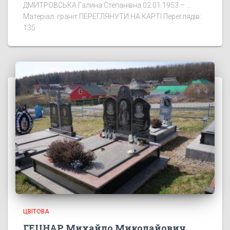
ДМИТРОВСЬКА Галина Степанівна 02.01.1953 – …
Матеріал: граніт ПЕРЕГЛЯНУТИ НА КАРТІ Переглядів:
135
ЦВІТОВА
ГЕЦНАР Михайло Миколайович