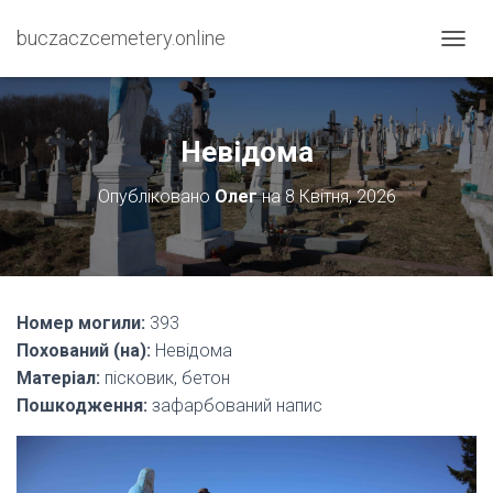
buczaczcemetery.online
П
Е
Р
Е
М
Невідома
К
Н
Опубліковано
Олег
на
8 Квітня, 2026
У
Т
И
Н
А
В
Номер могили:
393
І
Похований (на):
Невідома
Г
А
Матеріал:
пісковик, бетон
Ц
Пошкодження:
зафарбований напис
І
Ю