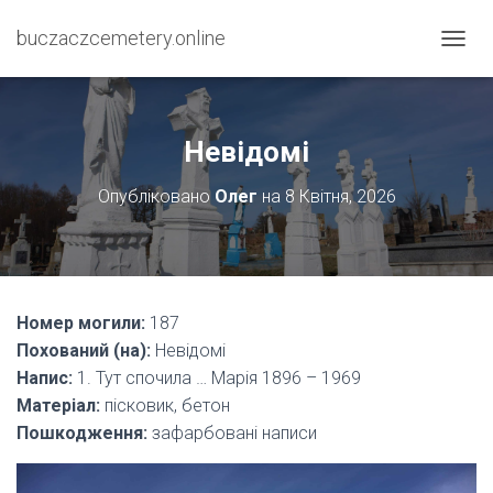
buczaczcemetery.online
П
Е
Р
Е
М
Невідомі
К
Н
Опубліковано
Олег
на
8 Квітня, 2026
У
Т
И
Н
А
В
Номер могили:
187
І
Похований (на):
Невідомі
Г
А
Напис:
1. Тут спочила … Марія 1896 – 1969
Ц
Матеріал:
пісковик, бетон
І
Пошкодження:
зафарбовані написи
Ю