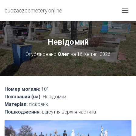
buczaczcemetery.online
П
Е
Р
Е
М
Невідомий
К
Н
Опубліковано
Олег
на
16 Квітня, 2026
У
Т
И
Н
А
В
Номер могили:
101
І
Похований (на):
Невідомий
Г
А
Матеріал:
пісковик
Ц
Пошкодження:
відсутня верхня частина
І
Ю