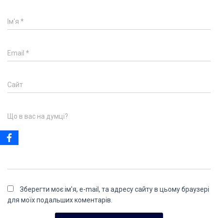
Ім'я
*
Email
*
Сайт
Що в вас на думці?
Зберегти моє ім'я, e-mail, та адресу сайту в цьому браузері
для моїх подальших коментарів.