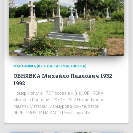
МАРТИНІВКА (ВУЛ. ДАЛЬНЯ МАРТИНІВКА)
ОБНЯВКА Михайло Павлович 1932 –
1992
Номер могили: 175 Похований (на): ОБНЯВКА
Михайло Павлович 1932 – 1992 Напис: Вічная
пам’ять Матеріал: мармурова крихта, бетон
ПЕРЕГЛЯНУТИ НА КАРТІ Переглядів: 48