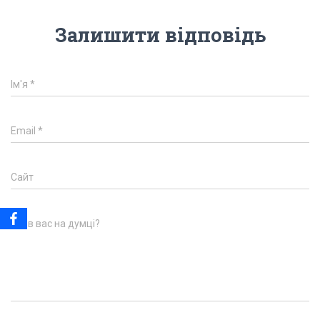
Залишити відповідь
Ім'я
*
Email
*
Сайт
Що в вас на думці?