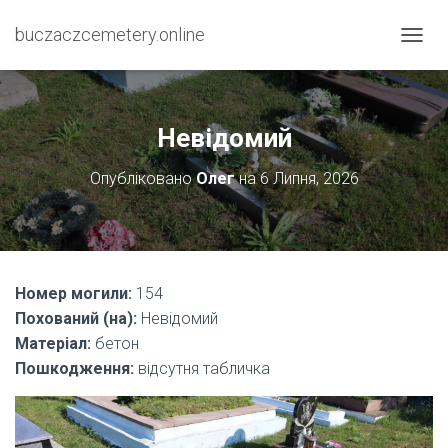
buczaczcemetery.online
П
Е
Р
Е
М
Невідомий
К
Н
Опубліковано
Олег
на
6 Липня, 2026
У
Т
И
Н
А
В
Номер могили:
154
І
Похований (на):
Невідомий
Г
А
Матеріал:
бетон
Ц
Пошкодження:
відсутня табличка
І
Ю