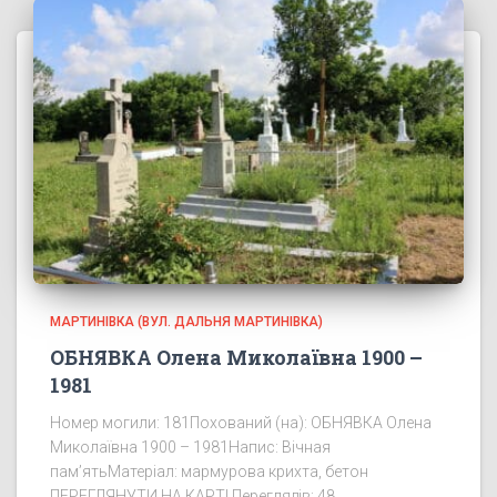
МАРТИНІВКА (ВУЛ. ДАЛЬНЯ МАРТИНІВКА)
ОБНЯВКА Олена Миколаївна 1900 –
1981
Номер могили: 181Похований (на): ОБНЯВКА Олена
Миколаївна 1900 – 1981Напис: Вічная
пам’ятьМатеріал: мармурова крихта, бетон
ПЕРЕГЛЯНУТИ НА КАРТІ Переглядів: 48