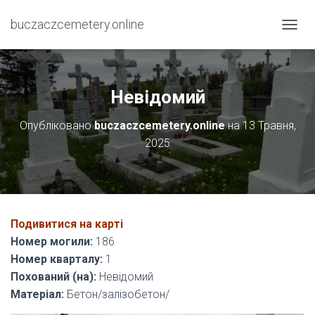
buczaczcemetery.online
П
Е
Р
Е
М
Невідомий
К
Н
Опубліковано
buczaczcemetery.online
на
13 Травня,
У
2025
Т
И
Н
А
В
І
Подивитися на карті
Г
А
Номер могили:
186
Ц
Номер кварталу:
1
І
Похований (на):
Невідомий
Ю
Матеріал:
Бетон/залізобетон/