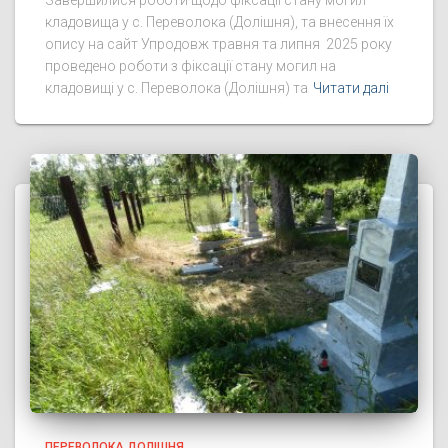
Завершилися роботи щодо фіксації стану могил
кладовища у с. Переволока (Долішня), та внесення їх
опису на сайт Упродовж травня та липня 2025 року
проведено роботи з фіксації стану могил на
кладовищі у с. Переволока (Долішня) та
Читати далі
ПЕРЕВОЛОКА ДОЛІШНЯ