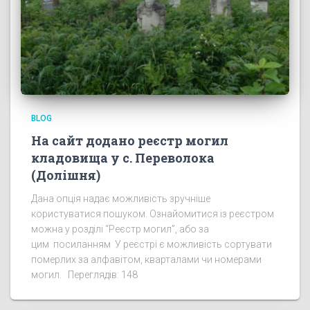
BLOG
На сайт додано реєстр могил
кладовища у с. Переволока
(Долішня)
Дана опція надає можливість зручніше
користуватися пошуком. Ознайомитися із реєстром
можна у розділі “Реєстр могил”, або за
цим посиланням У реєстрі є можливість сортувати
померлих за алфавітом, кварталами чи номерами
могил. Переглядів: 148