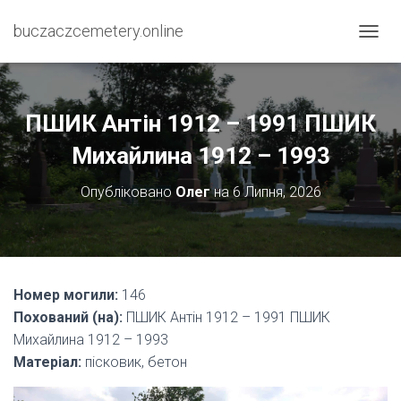
buczaczcemetery.online
П
Е
Р
Е
М
ПШИК Антін 1912 – 1991 ПШИК
К
Н
Михайлина 1912 – 1993
У
Т
Опубліковано
Олег
на
6 Липня, 2026
И
Н
А
В
І
Г
Номер могили:
146
А
Похований (на):
ПШИК Антін 1912 – 1991 ПШИК
Ц
І
Михайлина 1912 – 1993
Ю
Матеріал:
пісковик, бетон