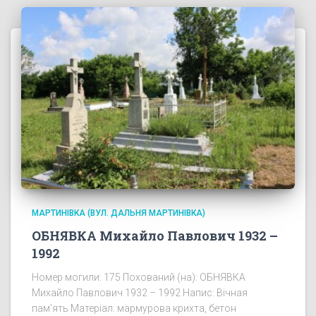
МАРТИНІВКА (ВУЛ. ДАЛЬНЯ МАРТИНІВКА)
ОБНЯВКА Михайло Павлович 1932 –
1992
Номер могили: 175 Похований (на): ОБНЯВКА
Михайло Павлович 1932 – 1992 Напис: Вічная
пам’ять Матеріал: мармурова крихта, бетон