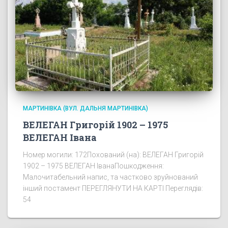
МАРТИНІВКА (ВУЛ. ДАЛЬНЯ МАРТИНІВКА)
ВЕЛЕГАН Григорій 1902 – 1975
ВЕЛЕГАН Івана
Номер могили: 172Похований (на): ВЕЛЕГАН Григорій
1902 – 1975 ВЕЛЕГАН ІванаПошкодження:
Малочитабельний напис, та частково зруйнований
інший постамент ПЕРЕГЛЯНУТИ НА КАРТІ Переглядів:
54