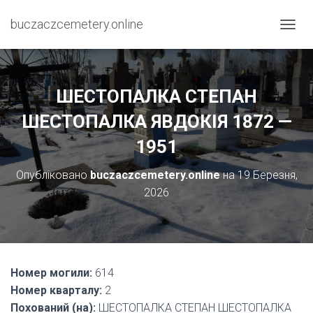
buczaczcemetery.online
П
Е
Р
Е
М
ШЕСТОПАЛКА СТЕПАН
К
Н
ШЕСТОПАЛКА ЯВДОКІЯ 1872 —
У
1951
Т
И
Н
Опубліковано
buczaczcemetery.online
на
19 Березня,
А
2026
В
І
Г
А
Ц
І
Номер могили:
614
Ю
Номер кварталу:
2
Похований (на):
ШЕСТОПАЛКА СТЕПАН ШЕСТОПАЛКА