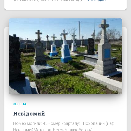
ЗЕЛЕНА
Невідомий
Номер могили: 45Номер кварталу: 1Похований (на):
НевідомийМатеріал: Бетон/залізобетон/