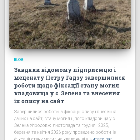
BLOG
Завдяки відомому підприємцю і
меценату Петру Гадзу завершилися
роботи щодо фіксації стану могил
кладовища у с. Зелена та внесення
їх опису на сайт
Завершилися роботи із фіксації, опису і внесення
даних на сайт, стану могил цілого кладовища у с.
Зелена Упродовж листопада та грудня 2025,
березня та квітня 2026 року проведено роботи із
фіксації стану могил на кладовищі у
Читати далі