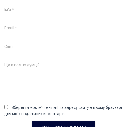
Ім'я
*
Email
*
Сайт
Що в вас на думці?
Зберегти моє ім'я, e-mail, та адресу сайту в цьому браузері
для моїх подальших коментарів.