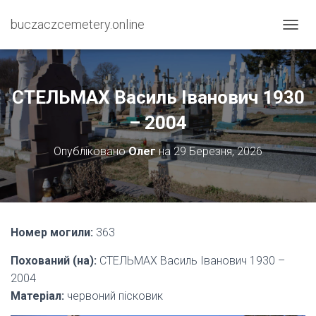
buczaczcemetery.online
П
Е
Р
Е
М
СТЕЛЬМАХ Василь Іванович 1930
К
Н
– 2004
У
Т
Опубліковано
Олег
на
29 Березня, 2026
И
Н
А
В
І
Г
Номер могили:
363
А
Ц
Похований (на):
СТЕЛЬМАХ Василь Іванович 1930 –
І
2004
Ю
Матеріал:
червоний пісковик