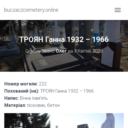
buczaczcemetery.online
П
Е
Р
Е
М
ТРОЯН Ганна 1932 – 1966
К
Н
Опубліковано
Олег
на
7 Квітня, 2026
У
Т
И
Н
А
В
Номер могили:
222
І
Похований (на):
ТРОЯН Ганна 1932 – 1966
Г
А
Напис:
Вічна пам’ять
Ц
Матеріал:
пісковик, бетон
І
Ю