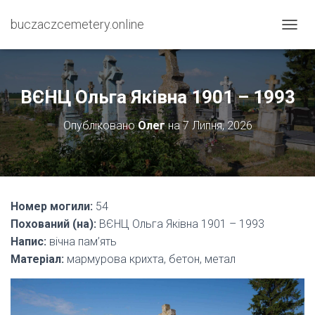
buczaczcemetery.online
П
Е
Р
Е
М
ВЄНЦ Ольга Яківна 1901 – 1993
К
Н
Опубліковано
Олег
на
7 Липня, 2026
У
Т
И
Н
А
В
Номер могили:
54
І
Похований (на):
ВЄНЦ Ольга Яківна 1901 – 1993
Г
А
Напис:
вічна пам’ять
Ц
Матеріал:
мармурова крихта, бетон, метал
І
Ю